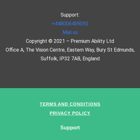
Support:
+448006409092
Mail us
Copyright © 2021 – Premium Ability Ltd
Office A, The Vision Centre, Eastern Way, Bury St Edmunds,
Suffolk, IP32 7AB, England
TERMS AND CONDITIONS
PRIVACY POLICY
Support