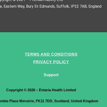
re, Eastern Way, Bury St Edmunds, Suffolk, IP32 7AB, England
TERMS AND CONDITIONS
PRIVACY POLICY
Support
Copyright © 2026 – Entaria Health Limited
ombie Place Menstrie, FK11 7DD, Scotland, United Kingdom