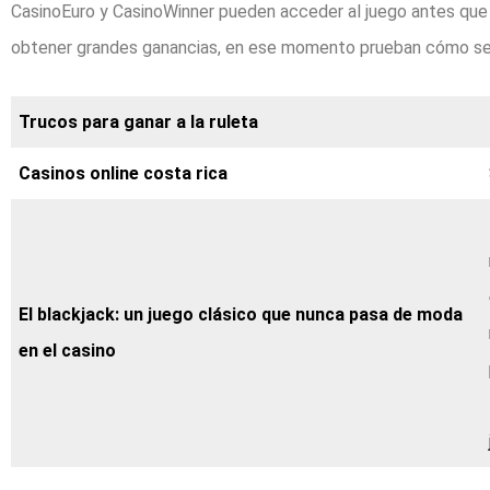
CasinoEuro y CasinoWinner pueden acceder al juego antes que 
obtener grandes ganancias, en ese momento prueban cómo se 
Trucos para ganar a la ruleta
Casinos online costa rica
El blackjack: un juego clásico que nunca pasa de moda
en el casino