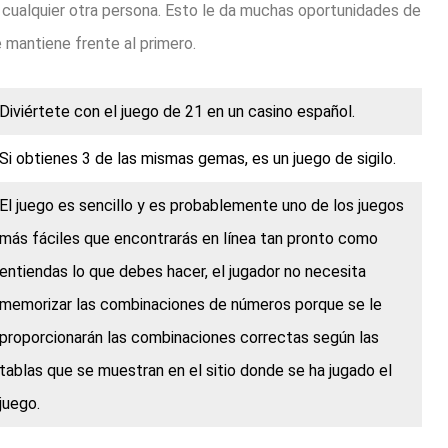
cualquier otra persona. Esto le da muchas oportunidades de
mantiene frente al primero.
Diviértete con el juego de 21 en un casino español.
Si obtienes 3 de las mismas gemas, es un juego de sigilo.
El juego es sencillo y es probablemente uno de los juegos
más fáciles que encontrarás en línea tan pronto como
entiendas lo que debes hacer, el jugador no necesita
memorizar las combinaciones de números porque se le
proporcionarán las combinaciones correctas según las
tablas que se muestran en el sitio donde se ha jugado el
juego.