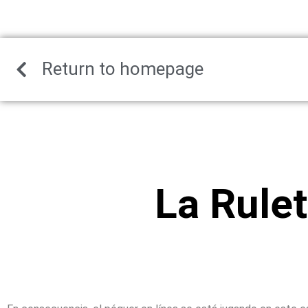
Return to homepage
La Rulet
La Ruleta Gratis