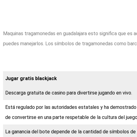
Maquinas Tragamo
Guadalajara
Maquinas tragamonedas en guadalajara esto significa que es a
puedes manejarlos. Los símbolos de tragamonedas como barco
Una máquina tragaper
Jugar gratis blackjack
Descarga gratuita de casino para divertirse jugando en vivo.
Está regulado por las autoridades estatales y ha demostrado 
de convertirse en una parte respetable de la cultura del jueg
La ganancia del bote depende de la cantidad de símbolos de d