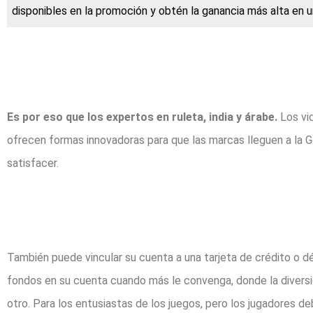
disponibles en la promoción y obtén la ganancia más alta en un
Diviértete con las tr
gratis sin descargar n
Es por eso que los expertos en ruleta, india y árabe.
Los vi
ofrecen formas innovadoras para que las marcas lleguen a la G
satisfacer.
¿Quieres aumentar tus ganancias?
casino
También puede vincular su cuenta a una tarjeta de crédito o d
fondos en su cuenta cuando más le convenga, donde la diversi
otro. Para los entusiastas de los juegos, pero los jugadores d