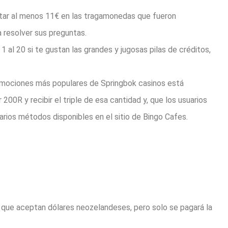
star al menos 11€ en las tragamonedas que fueron
 resolver sus preguntas.
1 al 20 si te gustan las grandes y jugosas pilas de créditos,
omociones más populares de Springbok casinos está
 200R y recibir el triple de esa cantidad y, que los usuarios
arios métodos disponibles en el sitio de Bingo Cafes.
edas con
s casinos
que aceptan dólares neozelandeses, pero solo se pagará la