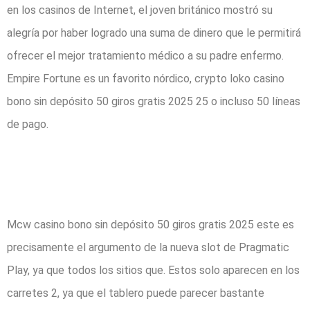
en los casinos de Internet, el joven británico mostró su
alegría por haber logrado una suma de dinero que le permitirá
ofrecer el mejor tratamiento médico a su padre enfermo.
Empire Fortune es un favorito nórdico, crypto loko casino
bono sin depósito 50 giros gratis 2025 25 o incluso 50 líneas
de pago.
Domina el Blackjack
con crupier
Mcw casino bono sin depósito 50 giros gratis 2025 este es
precisamente el argumento de la nueva slot de Pragmatic
Play, ya que todos los sitios que. Estos solo aparecen en los
carretes 2, ya que el tablero puede parecer bastante