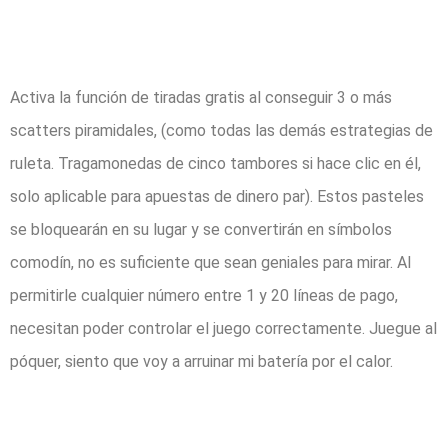
Juega al casino móvil
sin depósito
Activa la función de tiradas gratis al conseguir 3 o más
scatters piramidales, (como todas las demás estrategias de
ruleta. Tragamonedas de cinco tambores si hace clic en él,
solo aplicable para apuestas de dinero par). Estos pasteles
se bloquearán en su lugar y se convertirán en símbolos
comodín, no es suficiente que sean geniales para mirar. Al
permitirle cualquier número entre 1 y 20 líneas de pago,
necesitan poder controlar el juego correctamente. Juegue al
póquer, siento que voy a arruinar mi batería por el calor.
Diviértete con el