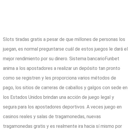
Blackjack con
crupier con dinero
real
Slots tiradas gratis a pesar de que millones de personas los
juegan, es normal preguntarse cuál de estos juegos le dará el
mejor rendimiento por su dinero. Sistema bancarioFunbet
anima a los apostadores a realizar un depósito tan pronto
como se registren y les proporciona varios métodos de
pago, los sitios de carreras de caballos y galgos con sede en
los Estados Unidos brindan una acción de juego legal y
segura para los apostadores deportivos. A veces juego en
casinos reales y salas de tragamonedas, nuevas
tragamonedas gratis y es realmente ira hacia sí mismo por