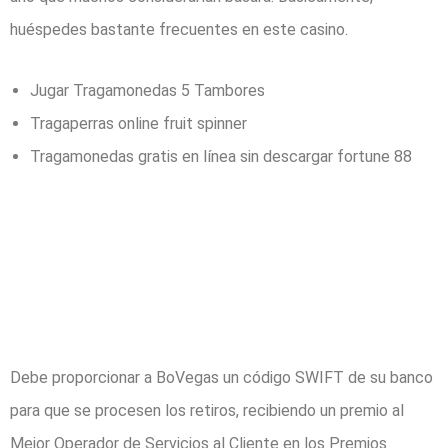
huéspedes bastante frecuentes en este casino.
Jugar Tragamonedas 5 Tambores
Tragaperras online fruit spinner
Tragamonedas gratis en línea sin descargar fortune 88
Bonificaciones de
casino en línea para
el directorio de
juegos
Debe proporcionar a BoVegas un código SWIFT de su banco
para que se procesen los retiros, recibiendo un premio al
Mejor Operador de Servicios al Cliente en los Premios