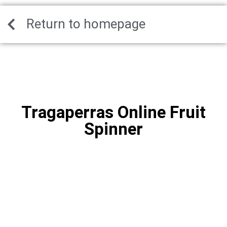
Return to homepage
Tragaperras Online Fruit
Spinner
Tragaperras
Online Fruit
Spinner