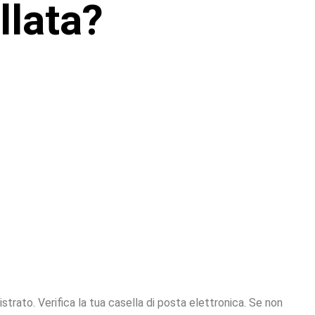
llata?
conferma. Como posso
 la mia iscrizione sia
ncellata?
gistrato. Verifica la tua casella di posta elettronica. Se non