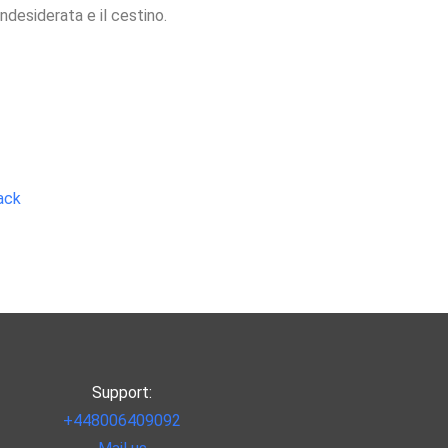
indesiderata e il cestino.
ack
Support:
+448006409092