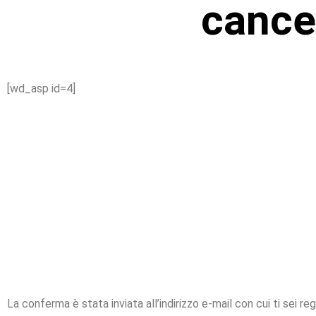
cance
[wd_asp id=4]
Non ho ricevuto la 
avere la conferma che
stata ca
La conferma è stata inviata all’indirizzo e-mail con cui ti sei re